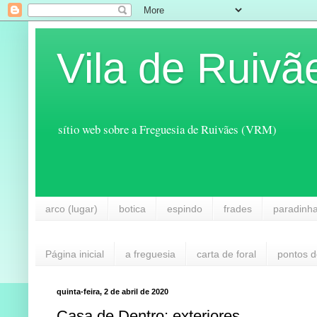
Vila de Ruivã
sítio web sobre a Freguesia de Ruivães (VRM)
arco (lugar)
botica
espindo
frades
paradinh
Página inicial
a freguesia
carta de foral
pontos d
quinta-feira, 2 de abril de 2020
Casa de Dentro: exteriores