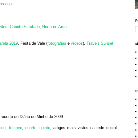
tas aqui
.
P
vães
,
Cabrito Estufado
,
Horta no Arco
.
arela 2019
, Festa de Vale (
fotografias
e
vídeos
),
Trave's Sunset
.
s
t
 recorte do Diário do Minho de 2009.
ndo
,
terceiro
,
quarto
,
quinto
; artigos mais vistos na rede social
.