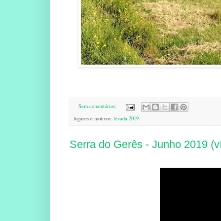
Sem comentários:
lugares e motivos:
levada 2019
Serra do Gerês - Junho 2019 (v