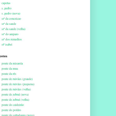
capelas
s. pedro
s. pedro (nova)
srª da conceicao
srª da saude
srª da saude (velha)
srª do amparo
srª dos remedios
stª isabel
ontes
ponte da misarela
ponte da mua
ponte da rês
ponte de ruivães (grande)
ponte de ruivães (pequena)
ponte de ruivães (velha)
ponte de zebral (nova)
ponte de zebral (velha)
ponte do caldeirão
ponte do poldro
ponte do saltadouro (nova)