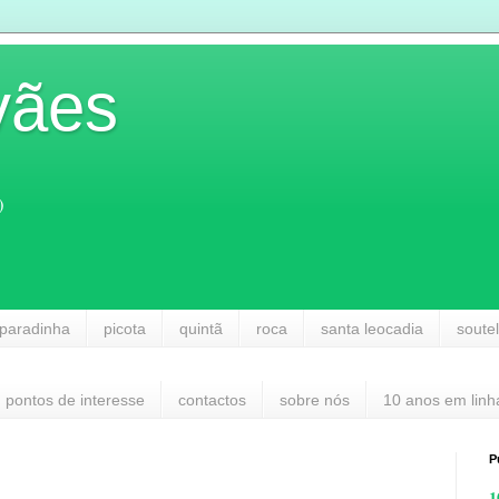
vães
)
paradinha
picota
quintã
roca
santa leocadia
soute
pontos de interesse
contactos
sobre nós
10 anos em linh
P
1