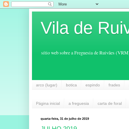
Vila de Rui
sítio web sobre a Freguesia de Ruivães (VRM
arco (lugar)
botica
espindo
frades
Página inicial
a freguesia
carta de foral
quarta-feira, 31 de julho de 2019
JULHO 2019