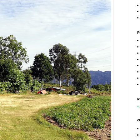
p
p
vi
c