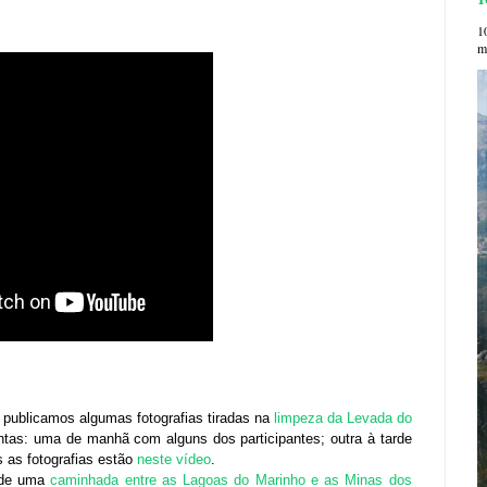
1
me
publicamos algumas fotografias tiradas na
limpeza da Levada do
ntas: uma de manhã com alguns dos participantes; outra à tarde
 as fotografias estão
neste vídeo
.
s de uma
caminhada entre as Lagoas do Marinho e as Minas dos