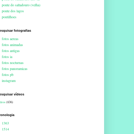
ponte do saltadouro (velha)
ponte dos lagos
pontilhoes
esquisar fotografias
fotos aereas
fotos animadas
fotos antigas
fotos ia
fotos nocturnas
fotos panoramicas
fotos pb
instagram
esquisar vídeos
deos
(636)
ronologia
1363
1514