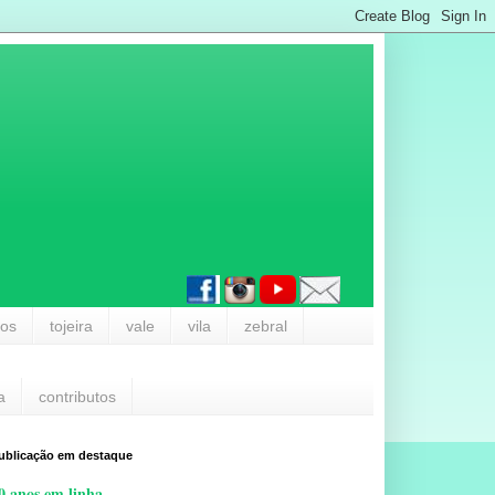
los
tojeira
vale
vila
zebral
a
contributos
ublicação em destaque
0 anos em linha