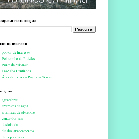
esquisar neste blogue
ítios de interesse
pontos de interesse
Pelourinho de Ruivães
Ponte da Misarela
Lage dos Cantinhos
Área de Lazer do Poço das Traves
radições
aguardente
arremates da agua
arremates de oferendas
cantar dos reis
desfolhada
dia dos atrancamentos
ditos populares