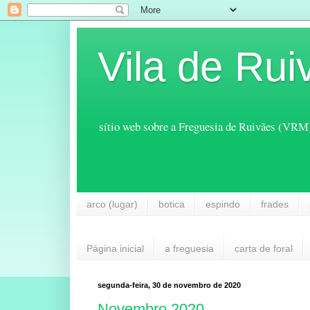
Vila de Rui
sítio web sobre a Freguesia de Ruivães (VRM
arco (lugar)
botica
espindo
frades
Página inicial
a freguesia
carta de foral
segunda-feira, 30 de novembro de 2020
Novembro 2020