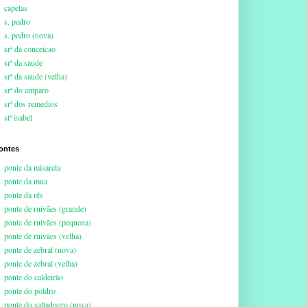
capelas
s. pedro
s. pedro (nova)
srª da conceicao
srª da saude
srª da saude (velha)
srª do amparo
srª dos remedios
stª isabel
ontes
ponte da misarela
ponte da mua
ponte da rês
ponte de ruivães (grande)
ponte de ruivães (pequena)
ponte de ruivães (velha)
ponte de zebral (nova)
ponte de zebral (velha)
ponte do caldeirão
ponte do poldro
ponte do saltadouro (nova)