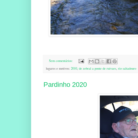
Sem comentários:
lugares e motivos:
2010
,
de zebral a ponte de ruivaes
,
rio saltadouro
Pardinho 2020