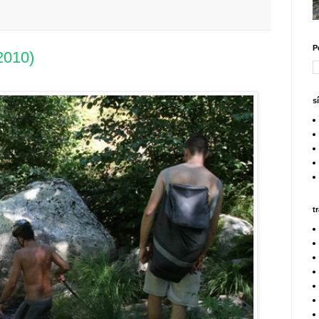
P
2010)
s
t