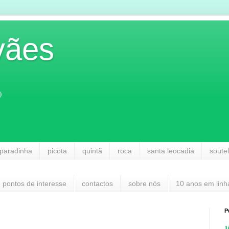
vães
)
paradinha
picota
quintã
roca
santa leocadia
soute
pontos de interesse
contactos
sobre nós
10 anos em linh
P
1