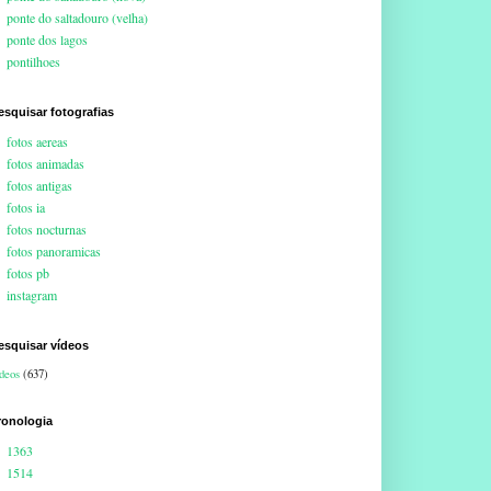
ponte do saltadouro (velha)
ponte dos lagos
pontilhoes
esquisar fotografias
fotos aereas
fotos animadas
fotos antigas
fotos ia
fotos nocturnas
fotos panoramicas
fotos pb
instagram
esquisar vídeos
deos
(637)
ronologia
1363
1514