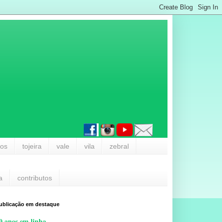
los
tojeira
vale
vila
zebral
a
contributos
ublicação em destaque
0 anos em linha