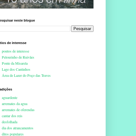
esquisar neste blogue
ítios de interesse
pontos de interesse
Pelourinho de Ruivães
Ponte da Misarela
Lage dos Cantinhos
Área de Lazer do Poço das Traves
radições
aguardente
arremates da agua
arremates de oferendas
cantar dos reis
desfolhada
dia dos atrancamentos
ditos populares