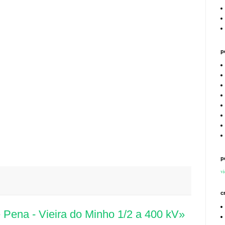
p
p
vi
c
e Pena - Vieira do Minho 1/2 a 400 kV»