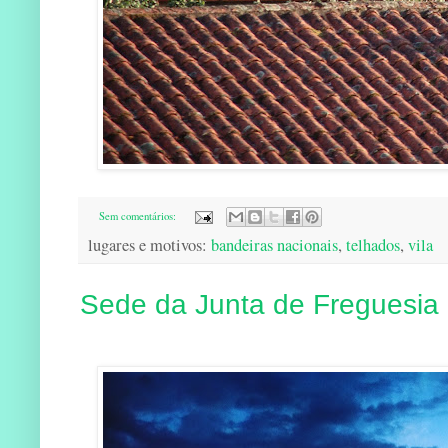
Sem comentários:
lugares e motivos:
bandeiras nacionais
,
telhados
,
vila
Sede da Junta de Freguesia 