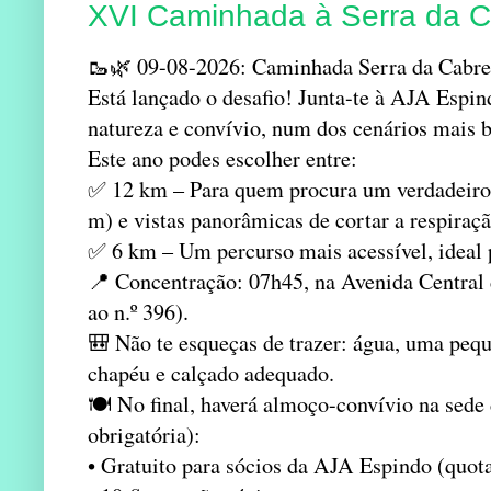
XVI Caminhada à Serra da C
🥾🌿 09-08-2026: Caminhada Serra da Cabre
Está lançado o desafio! Junta-te à AJA Esp
natureza e convívio, num dos cenários mais b
Este ano podes escolher entre:
✅ 12 km – Para quem procura um verdadeiro 
m) e vistas panorâmicas de cortar a respiraçã
✅ 6 km – Um percurso mais acessível, ideal p
📍 Concentração: 07h45, na Avenida Central d
ao n.º 396).
🎒 Não te esqueças de trazer: água, uma peq
chapéu e calçado adequado.
🍽️ No final, haverá almoço-convívio na sede
obrigatória):
• Gratuito para sócios da AJA Espindo (quot