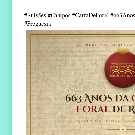
#Ruivães #Campos #CartaDeForal #663Anos
#Freguesia