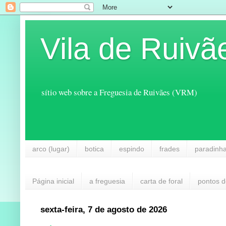
Vila de Ruivã
sítio web sobre a Freguesia de Ruivães (VRM)
arco (lugar)
botica
espindo
frades
paradinh
Página inicial
a freguesia
carta de foral
pontos d
sexta-feira, 7 de agosto de 2026