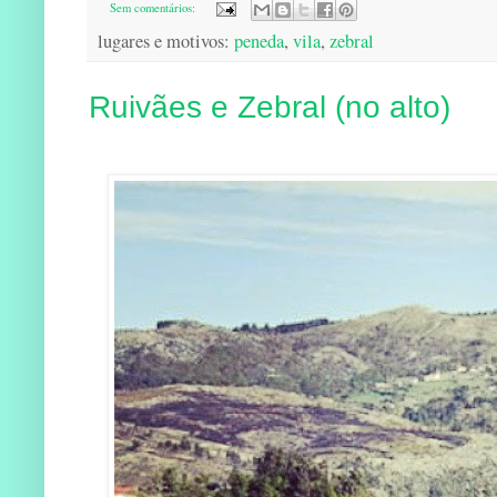
Sem comentários:
lugares e motivos:
peneda
,
vila
,
zebral
Ruivães e Zebral (no alto)