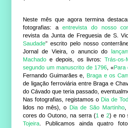
Neste mês que agora termina destaca
fotografias: a
entrevista do nosso co
revista da Junta de Freguesia de S. Vi
Saudade
" escrito pelo nosso conterrâ
Jornal de Vieira, o anuncio do
lança
Machado
e depois, os livros:
Trás-os-
segundo um manuscrito de 1796
, «
Para 
Fernando Guimarães e,
Braga e os Cam
de ligação ferroviária entre Braga e Chav
do Cávado que teria passado, eventualme
Nas fotografias, registamos o
Dia de To
lidos no mês), o
Dia de São Martinho
cores do Outono, na serra (
1
e
2
) e no
Tojeira
. Publicamos ainda quatro foto