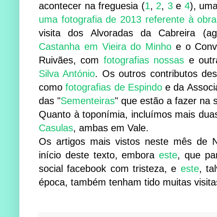
acontecer na freguesia (
1
,
2
,
3
e
4
), uma
uma fotografia de 2013 referente à obr
visita dos Alvoradas da Cabreira (
Castanha em Vieira do Minho
e o Conví
Ruivães, com
fotografias nossas
e out
Silva António
. Os outros contributos d
como
fotografias de Espindo
e da Associ
das "
Sementeiras
" que estão a fazer na 
Quanto à toponímia, incluímos mais dua
Casulas
, ambas em Vale.
Os artigos mais vistos neste mês de
início deste texto, embora
este
, que pa
social facebook com tristeza, e
este
, t
época, também tenham tido muitas visit