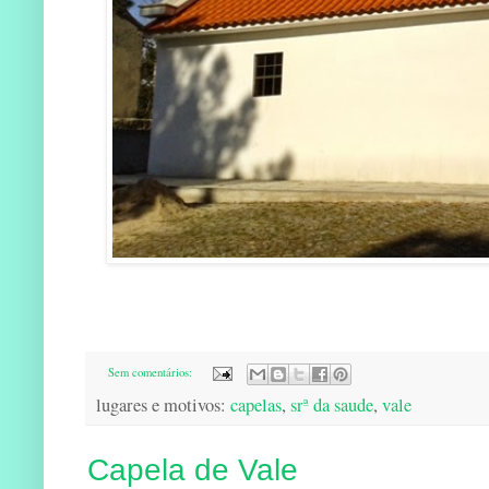
Sem comentários:
lugares e motivos:
capelas
,
srª da saude
,
vale
Capela de Vale