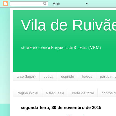
Vila de Ruivã
sítio web sobre a Freguesia de Ruivães (VRM)
arco (lugar)
botica
espindo
frades
paradinh
Página inicial
a freguesia
carta de foral
pontos d
segunda-feira, 30 de novembro de 2015