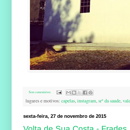
Sem comentários:
lugares e motivos:
capelas
,
instagram
,
srª da saude
,
val
sexta-feira, 27 de novembro de 2015
Volta de Sua Costa - Frades