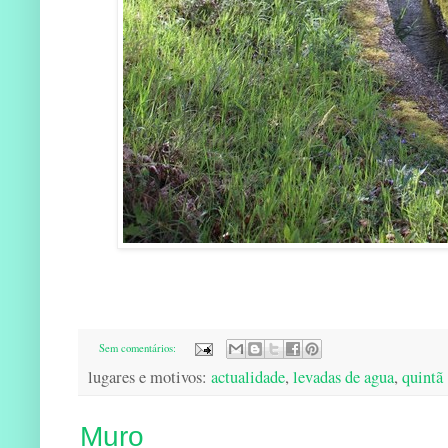
Sem comentários:
lugares e motivos:
actualidade
,
levadas de agua
,
quintã
Muro