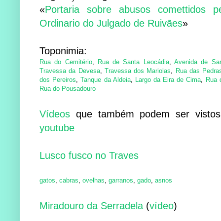
«
Portaria sobre abusos comettidos p
Ordinario do Julgado de Ruivães
»
Toponimia:
Rua do Cemitério
,
Rua de Santa Leocádia
,
Avenida de San
Travessa da Devesa
,
Travessa dos Mariolas
,
Rua das Pedra
dos Pereiros
,
Tanque da Aldeia
,
Largo da Eira de Cima
,
Rua 
Rua do Pousadouro
Vídeos
que também podem ser vistos
youtube
Lusco fusco no Traves
gatos
,
cabras
,
ovelhas
,
garranos
,
gado
,
asnos
Miradouro da Serradela
(
vídeo
)