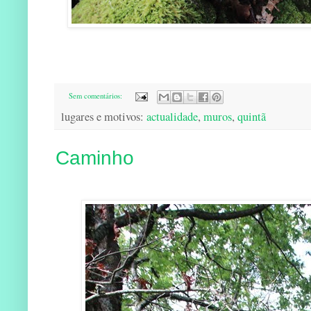
Sem comentários:
lugares e motivos:
actualidade
,
muros
,
quintã
Caminho