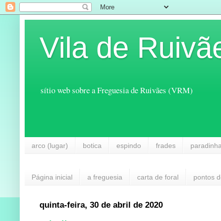
Vila de Ruivã
sítio web sobre a Freguesia de Ruivães (VRM)
arco (lugar)
botica
espindo
frades
paradinh
Página inicial
a freguesia
carta de foral
pontos d
quinta-feira, 30 de abril de 2020