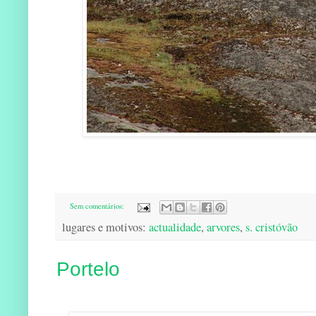
Sem comentários:
lugares e motivos:
actualidade
,
arvores
,
s. cristóvão
Portelo