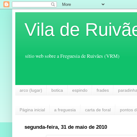
Vila de Ruivã
sítio web sobre a Freguesia de Ruivães (VRM)
arco (lugar)
botica
espindo
frades
paradinh
Página inicial
a freguesia
carta de foral
pontos d
segunda-feira, 31 de maio de 2010