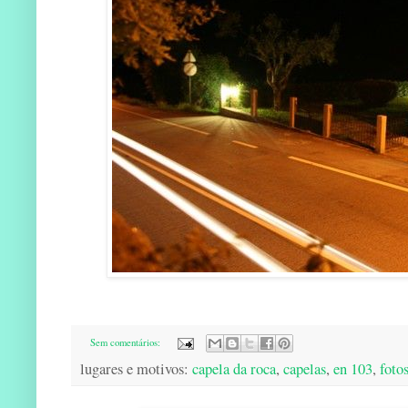
Sem comentários:
lugares e motivos:
capela da roca
,
capelas
,
en 103
,
foto