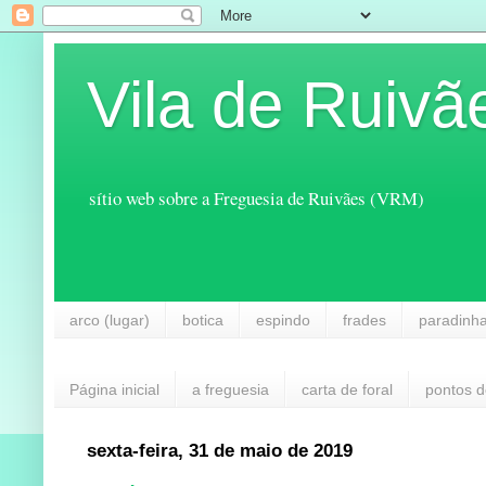
Vila de Ruivã
sítio web sobre a Freguesia de Ruivães (VRM)
arco (lugar)
botica
espindo
frades
paradinh
Página inicial
a freguesia
carta de foral
pontos d
sexta-feira, 31 de maio de 2019