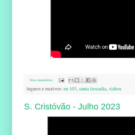
Sem comentários:
lugares e motivos:
en 103
,
santa leocadia
,
videos
S. Cristóvão - Julho 2023