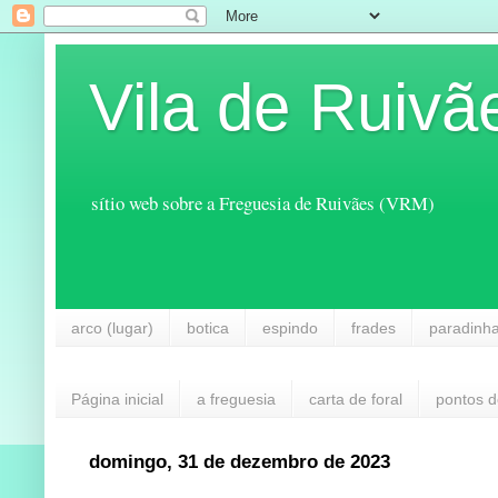
Vila de Ruivã
sítio web sobre a Freguesia de Ruivães (VRM)
arco (lugar)
botica
espindo
frades
paradinh
Página inicial
a freguesia
carta de foral
pontos d
domingo, 31 de dezembro de 2023