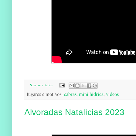
Sem comentários:
lugares e motivos:
cabras
,
mini hidrica
,
videos
Alvoradas Natalícias 2023