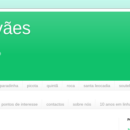
vães
)
paradinha
picota
quintã
roca
santa leocadia
soute
pontos de interesse
contactos
sobre nós
10 anos em linh
P
1