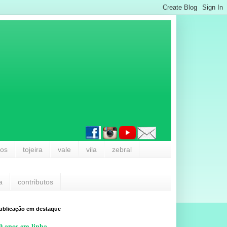
los
tojeira
vale
vila
zebral
a
contributos
ublicação em destaque
0 anos em linha