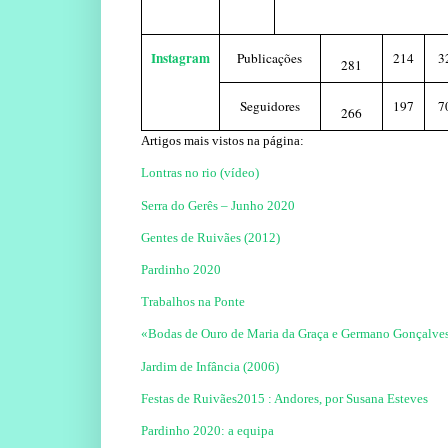
Instagram
Publicações
214
3
281
Seguidores
197
7
266
Artigos mais vistos na página:
Lontras no rio (vídeo)
Serra do Gerês – Junho 2020
Gentes de Ruivães (2012)
Pardinho 2020
Trabalhos na Ponte
«Bodas de Ouro de Maria da Graça e Germano Gonçalve
Jardim de Infância (2006)
Festas de Ruivães2015 : Andores, por Susana Esteves
Pardinho 2020: a equipa