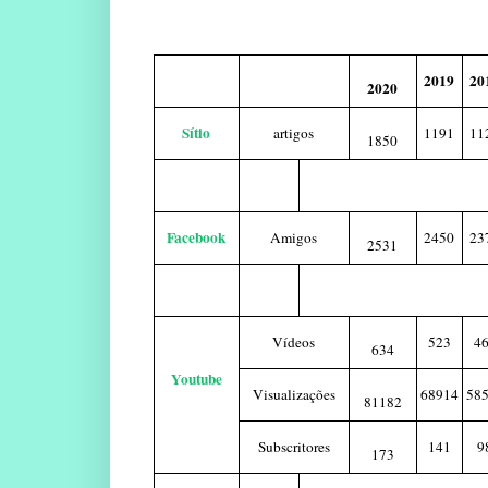
2019
20
2020
Sítio
artigos
1191
11
1850
Facebook
Amigos
2450
23
2531
Vídeos
523
4
634
Youtube
Visualizações
68914
58
81182
Subscritores
141
9
173