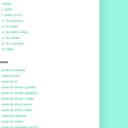
capelas
s. pedro
s. pedro (nova)
srª da conceicao
srª da saude
srª da saude (velha)
srª do amparo
srª dos remedios
stª isabel
ontes
ponte da misarela
ponte da mua
ponte da rês
ponte de ruivães (grande)
ponte de ruivães (pequena)
ponte de ruivães (velha)
ponte de zebral (nova)
ponte de zebral (velha)
ponte do caldeirão
ponte do poldro
ponte do saltadouro (nova)