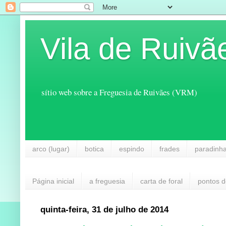
Vila de Ruivã
sítio web sobre a Freguesia de Ruivães (VRM)
arco (lugar)
botica
espindo
frades
paradinh
Página inicial
a freguesia
carta de foral
pontos d
quinta-feira, 31 de julho de 2014