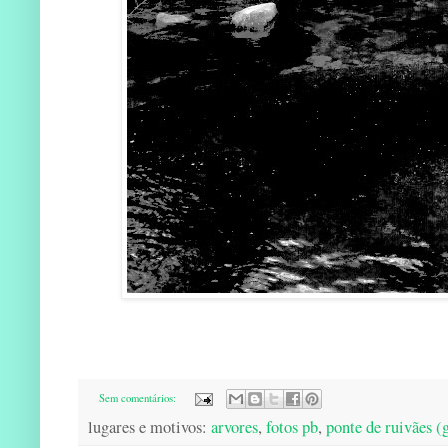
Sem comentários:
lugares e motivos:
arvores
,
fotos pb
,
ponte de ruivães (