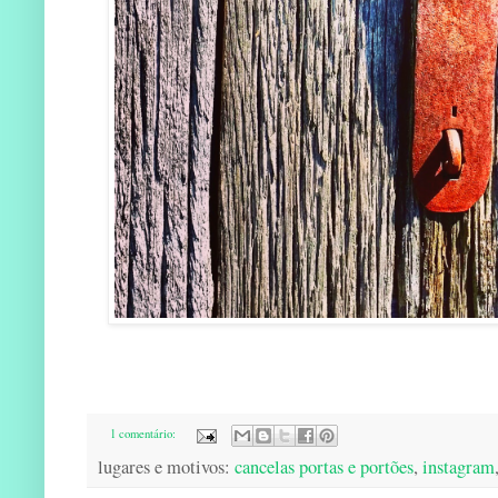
1 comentário:
lugares e motivos:
cancelas portas e portões
,
instagram