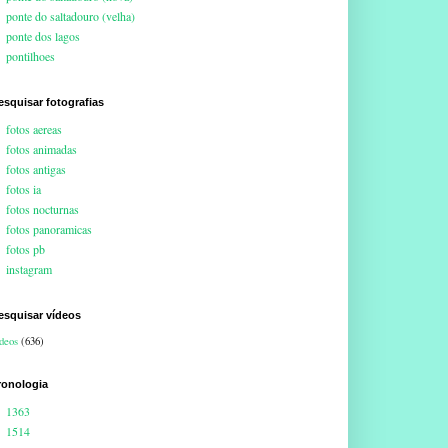
ponte do saltadouro (velha)
ponte dos lagos
pontilhoes
esquisar fotografias
fotos aereas
fotos animadas
fotos antigas
fotos ia
fotos nocturnas
fotos panoramicas
fotos pb
instagram
esquisar vídeos
deos
(636)
ronologia
1363
1514