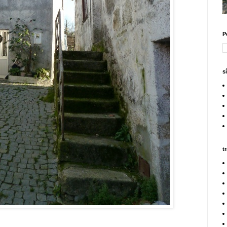
P
s
t