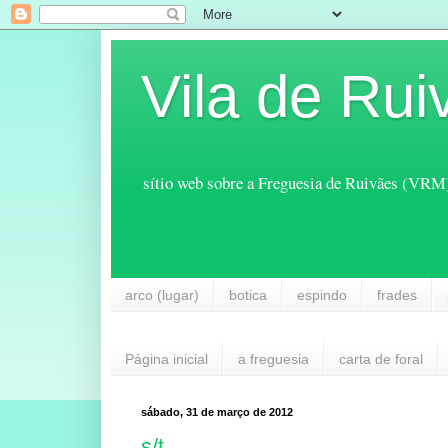
Vila de Rui
sítio web sobre a Freguesia de Ruivães (VRM
arco (lugar)
botica
espindo
frades
Página inicial
a freguesia
carta de foral
sábado, 31 de março de 2012
s/t