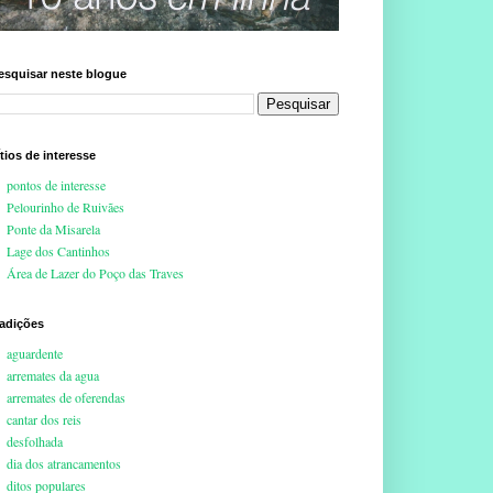
esquisar neste blogue
ítios de interesse
pontos de interesse
Pelourinho de Ruivães
Ponte da Misarela
Lage dos Cantinhos
Área de Lazer do Poço das Traves
radições
aguardente
arremates da agua
arremates de oferendas
cantar dos reis
desfolhada
dia dos atrancamentos
ditos populares