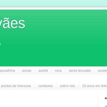
vães
)
paradinha
picota
quintã
roca
santa leocadia
soute
pontos de interesse
contactos
sobre nós
10 anos em linh
P
1