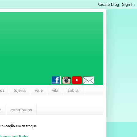
los
tojeira
vale
vila
zebral
a
contributos
ublicação em destaque
0 anos em linha