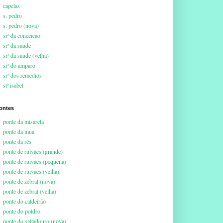
capelas
s. pedro
s. pedro (nova)
srª da conceicao
srª da saude
srª da saude (velha)
srª do amparo
srª dos remedios
stª isabel
ontes
ponte da misarela
ponte da mua
ponte da rês
ponte de ruivães (grande)
ponte de ruivães (pequena)
ponte de ruivães (velha)
ponte de zebral (nova)
ponte de zebral (velha)
ponte do caldeirão
ponte do poldro
ponte do saltadouro (nova)