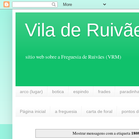
Vila de Ruivã
sítio web sobre a Freguesia de Ruivães (VRM)
arco (lugar)
botica
espindo
frades
paradinh
Página inicial
a freguesia
carta de foral
pontos d
180
Mostrar mensagens com a etiqueta