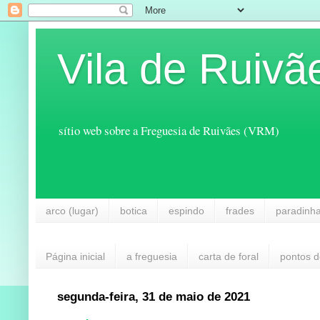
Vila de Ruivã
sítio web sobre a Freguesia de Ruivães (VRM)
arco (lugar)
botica
espindo
frades
paradinh
Página inicial
a freguesia
carta de foral
pontos d
segunda-feira, 31 de maio de 2021