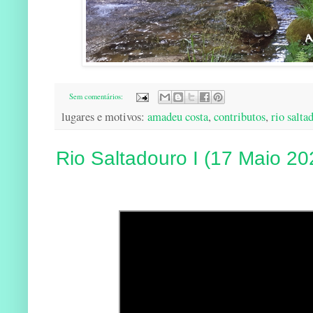
Sem comentários:
lugares e motivos:
amadeu costa
,
contributos
,
rio salta
Rio Saltadouro I (17 Maio 20