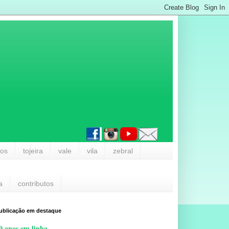
los
tojeira
vale
vila
zebral
a
contributos
ublicação em destaque
0 anos em linha