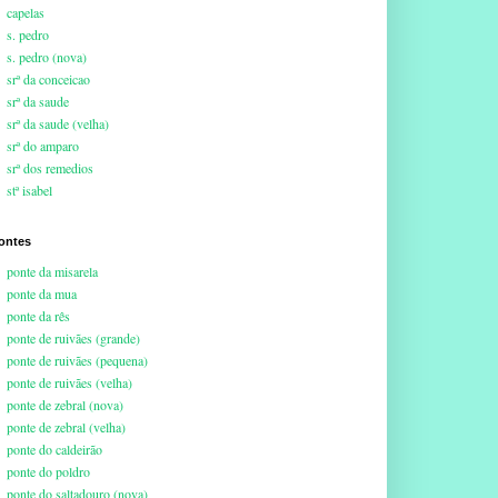
capelas
s. pedro
s. pedro (nova)
srª da conceicao
srª da saude
srª da saude (velha)
srª do amparo
srª dos remedios
stª isabel
ontes
ponte da misarela
ponte da mua
ponte da rês
ponte de ruivães (grande)
ponte de ruivães (pequena)
ponte de ruivães (velha)
ponte de zebral (nova)
ponte de zebral (velha)
ponte do caldeirão
ponte do poldro
ponte do saltadouro (nova)