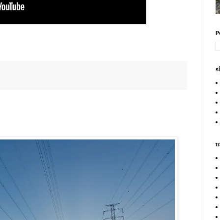
P
s
t