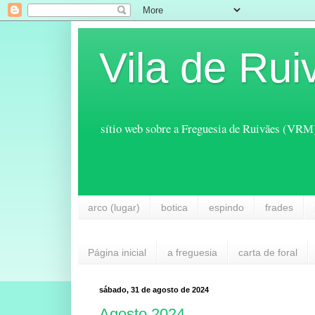
Vila de Rui
sítio web sobre a Freguesia de Ruivães (VRM
arco (lugar)
botica
espindo
frades
Página inicial
a freguesia
carta de foral
sábado, 31 de agosto de 2024
Agosto 2024