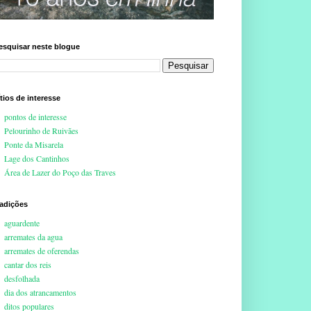
esquisar neste blogue
ítios de interesse
pontos de interesse
Pelourinho de Ruivães
Ponte da Misarela
Lage dos Cantinhos
Área de Lazer do Poço das Traves
radições
aguardente
arremates da agua
arremates de oferendas
cantar dos reis
desfolhada
dia dos atrancamentos
ditos populares