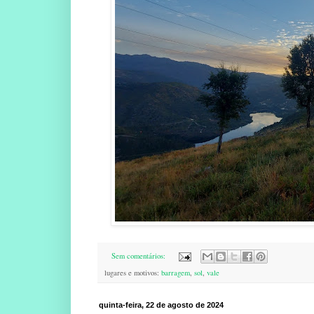
Sem comentários:
lugares e motivos:
barragem
,
sol
,
vale
quinta-feira, 22 de agosto de 2024