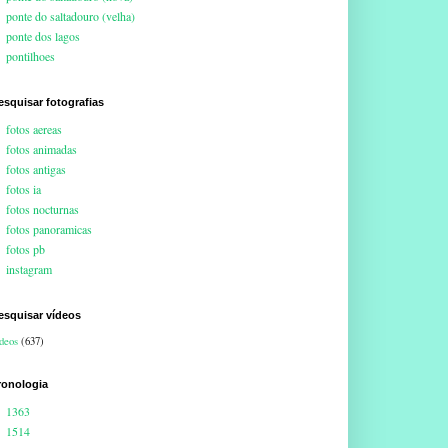
ponte do saltadouro (velha)
ponte dos lagos
pontilhoes
esquisar fotografias
fotos aereas
fotos animadas
fotos antigas
fotos ia
fotos nocturnas
fotos panoramicas
fotos pb
instagram
esquisar vídeos
deos
(637)
ronologia
1363
1514