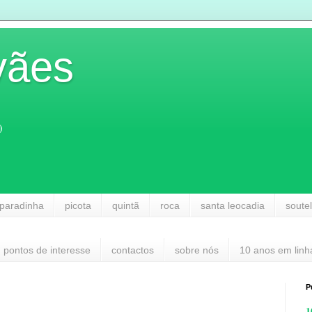
vães
)
paradinha
picota
quintã
roca
santa leocadia
soute
pontos de interesse
contactos
sobre nós
10 anos em linh
P
1