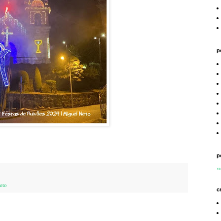
p
p
vi
eto
c