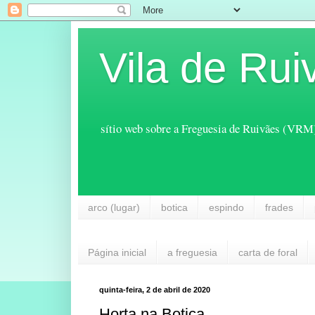
Vila de Rui
sítio web sobre a Freguesia de Ruivães (VRM
arco (lugar)
botica
espindo
frades
Página inicial
a freguesia
carta de foral
quinta-feira, 2 de abril de 2020
Horta na Botica