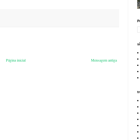
P
s
Página inicial
Mensagem antiga
t