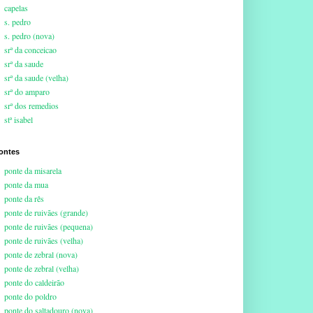
capelas
s. pedro
s. pedro (nova)
srª da conceicao
srª da saude
srª da saude (velha)
srª do amparo
srª dos remedios
stª isabel
ontes
ponte da misarela
ponte da mua
ponte da rês
ponte de ruivães (grande)
ponte de ruivães (pequena)
ponte de ruivães (velha)
ponte de zebral (nova)
ponte de zebral (velha)
ponte do caldeirão
ponte do poldro
ponte do saltadouro (nova)