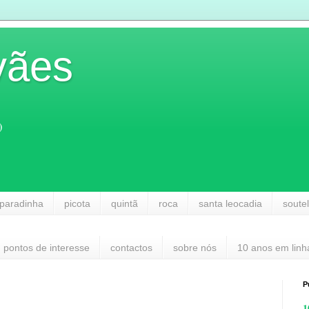
vães
)
paradinha
picota
quintã
roca
santa leocadia
soute
pontos de interesse
contactos
sobre nós
10 anos em linh
P
1