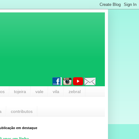
los
tojeira
vale
vila
zebral
a
contributos
ublicação em destaque
0 anos em linha