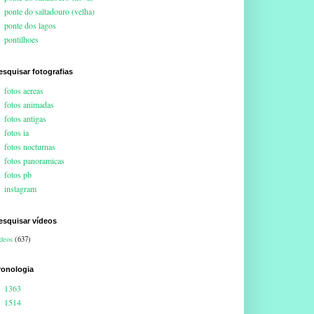
ponte do saltadouro (velha)
ponte dos lagos
pontilhoes
esquisar fotografias
fotos aereas
fotos animadas
fotos antigas
fotos ia
fotos nocturnas
fotos panoramicas
fotos pb
instagram
esquisar vídeos
deos
(637)
ronologia
1363
1514