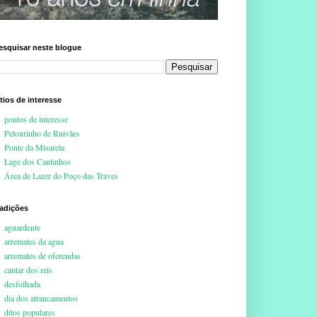
esquisar neste blogue
ítios de interesse
pontos de interesse
Pelourinho de Ruivães
Ponte da Misarela
Lage dos Cantinhos
Área de Lazer do Poço das Traves
radições
aguardente
arremates da agua
arremates de oferendas
cantar dos reis
desfolhada
dia dos atrancamentos
ditos populares