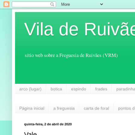
Vila de Ruivã
sítio web sobre a Freguesia de Ruivães (VRM)
arco (lugar)
botica
espindo
frades
paradinh
Página inicial
a freguesia
carta de foral
pontos d
quinta-feira, 2 de abril de 2020
Vale