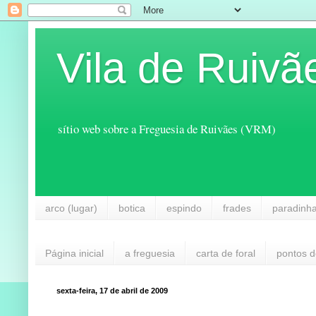
Vila de Ruivã
sítio web sobre a Freguesia de Ruivães (VRM)
arco (lugar)
botica
espindo
frades
paradinh
Página inicial
a freguesia
carta de foral
pontos d
sexta-feira, 17 de abril de 2009
...