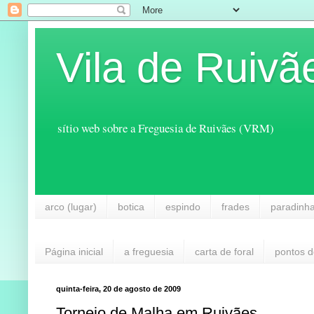
Vila de Ruivã
sítio web sobre a Freguesia de Ruivães (VRM)
arco (lugar)
botica
espindo
frades
paradinh
Página inicial
a freguesia
carta de foral
pontos d
quinta-feira, 20 de agosto de 2009
Torneio de Malha em Ruivães