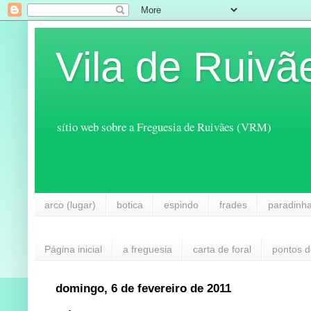
Vila de Ruivã
sítio web sobre a Freguesia de Ruivães (VRM)
arco (lugar)
botica
espindo
frades
paradinh
Página inicial
a freguesia
carta de foral
pontos d
domingo, 6 de fevereiro de 2011