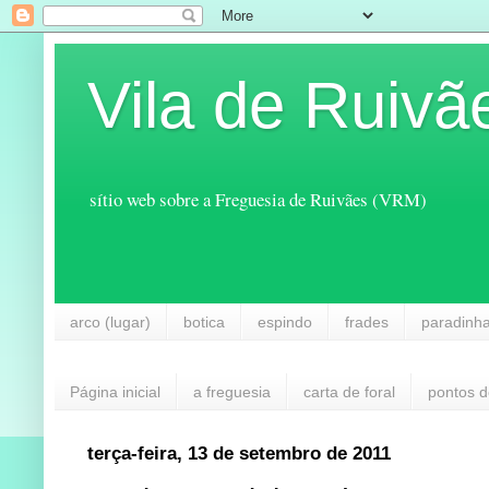
Vila de Ruivã
sítio web sobre a Freguesia de Ruivães (VRM)
arco (lugar)
botica
espindo
frades
paradinh
Página inicial
a freguesia
carta de foral
pontos d
terça-feira, 13 de setembro de 2011