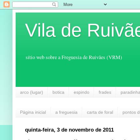
Vila de Ruivã
sítio web sobre a Freguesia de Ruivães (VRM)
arco (lugar)
botica
espindo
frades
paradinh
Página inicial
a freguesia
carta de foral
pontos d
quinta-feira, 3 de novembro de 2011