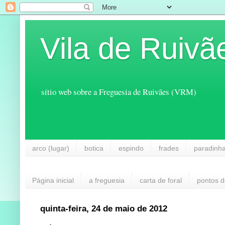
Vila de Ruivã
sítio web sobre a Freguesia de Ruivães (VRM)
arco (lugar)
botica
espindo
frades
paradinh
Página inicial
a freguesia
carta de foral
pontos d
quinta-feira, 24 de maio de 2012