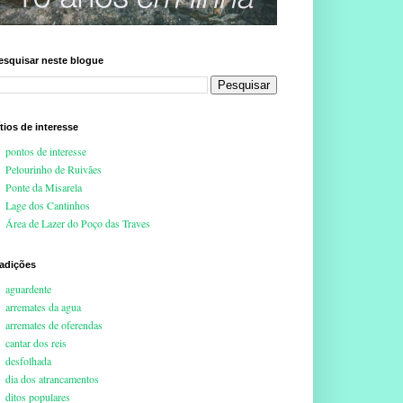
esquisar neste blogue
ítios de interesse
pontos de interesse
Pelourinho de Ruivães
Ponte da Misarela
Lage dos Cantinhos
Área de Lazer do Poço das Traves
radições
aguardente
arremates da agua
arremates de oferendas
cantar dos reis
desfolhada
dia dos atrancamentos
ditos populares