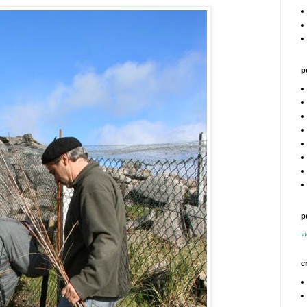
p
p
vi
c