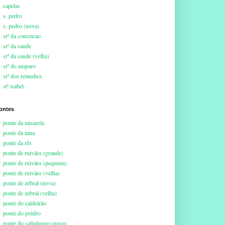
capelas
s. pedro
s. pedro (nova)
srª da conceicao
srª da saude
srª da saude (velha)
srª do amparo
srª dos remedios
stª isabel
ontes
ponte da misarela
ponte da mua
ponte da rês
ponte de ruivães (grande)
ponte de ruivães (pequena)
ponte de ruivães (velha)
ponte de zebral (nova)
ponte de zebral (velha)
ponte do caldeirão
ponte do poldro
ponte do saltadouro (nova)