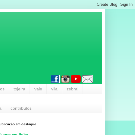
los
tojeira
vale
vila
zebral
a
contributos
ublicação em destaque
0 anos em linha