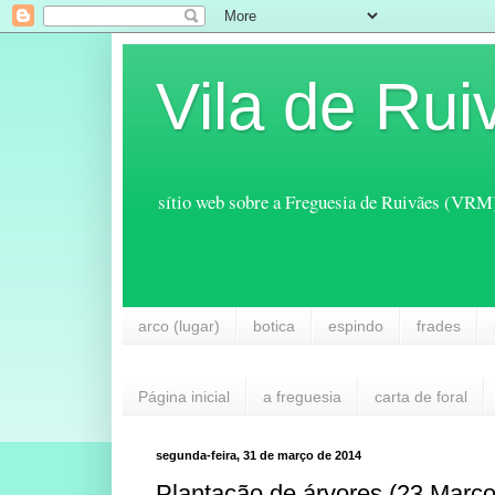
Vila de Rui
sítio web sobre a Freguesia de Ruivães (VRM
arco (lugar)
botica
espindo
frades
Página inicial
a freguesia
carta de foral
segunda-feira, 31 de março de 2014
Plantação de árvores (23 Março