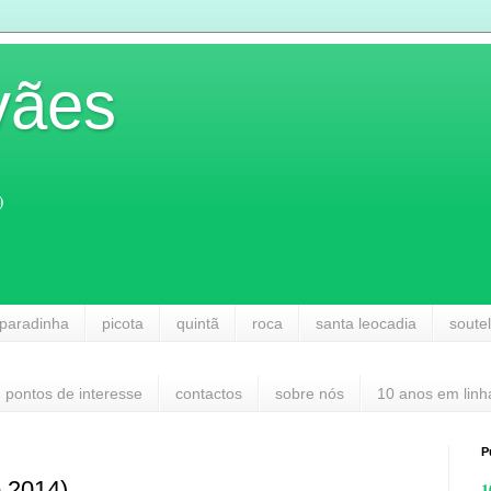
vães
)
paradinha
picota
quintã
roca
santa leocadia
soute
pontos de interesse
contactos
sobre nós
10 anos em linh
P
 2014)
1