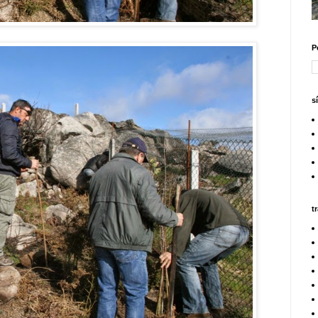
P
s
t