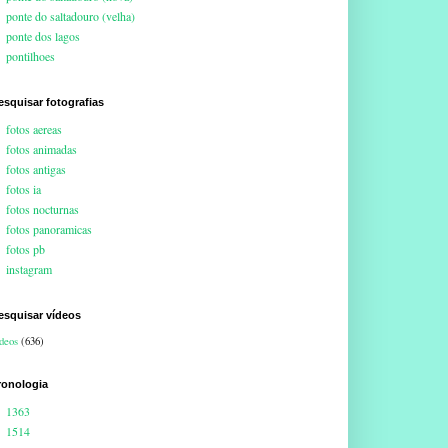
ponte do saltadouro (velha)
ponte dos lagos
pontilhoes
esquisar fotografias
fotos aereas
fotos animadas
fotos antigas
fotos ia
fotos nocturnas
fotos panoramicas
fotos pb
instagram
esquisar vídeos
deos
(636)
ronologia
1363
1514