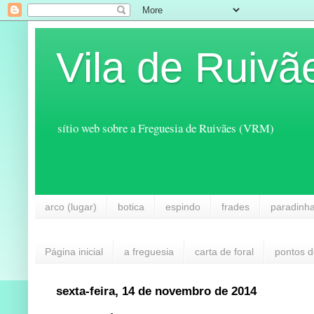
Vila de Ruivã
sítio web sobre a Freguesia de Ruivães (VRM)
arco (lugar)
botica
espindo
frades
paradinh
Página inicial
a freguesia
carta de foral
pontos d
sexta-feira, 14 de novembro de 2014