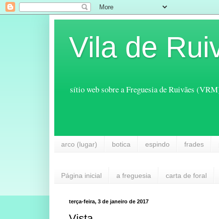
Vila de Rui
sítio web sobre a Freguesia de Ruivães (VRM
arco (lugar)
botica
espindo
frades
Página inicial
a freguesia
carta de foral
terça-feira, 3 de janeiro de 2017
Vista