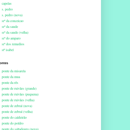
capelas
s. pedro
s. pedro (nova)
srª da conceicao
srª da saude
srª da saude (velha)
srª do amparo
srª dos remedios
stª isabel
ontes
ponte da misarela
ponte da mua
ponte da rês
ponte de ruivães (grande)
ponte de ruivães (pequena)
ponte de ruivães (velha)
ponte de zebral (nova)
ponte de zebral (velha)
ponte do caldeirão
ponte do poldro
ponte do saltadouro (nova)