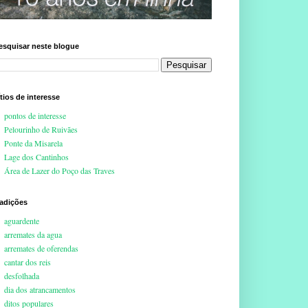
esquisar neste blogue
ítios de interesse
pontos de interesse
Pelourinho de Ruivães
Ponte da Misarela
Lage dos Cantinhos
Área de Lazer do Poço das Traves
radições
aguardente
arremates da agua
arremates de oferendas
cantar dos reis
desfolhada
dia dos atrancamentos
ditos populares