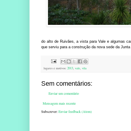
do alto de Ruivães, a vista para Vale e algumas ca
que serviu para a construção da nova sede da Junta 
lugares e motivos:
2013
,
vale
,
vila
Sem comentários:
Enviar um comentário
Mensagem mais recente
Subscrever:
Enviar feedback (Atom)