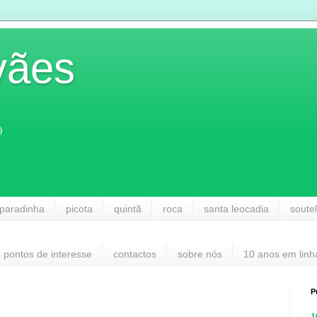
vães
)
paradinha
picota
quintã
roca
santa leocadia
soute
pontos de interesse
contactos
sobre nós
10 anos em linh
P
1