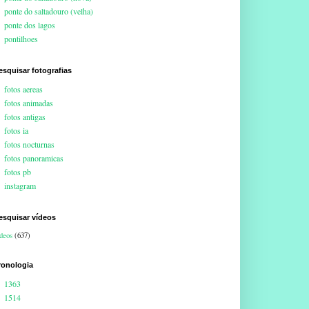
ponte do saltadouro (velha)
ponte dos lagos
pontilhoes
esquisar fotografias
fotos aereas
fotos animadas
fotos antigas
fotos ia
fotos nocturnas
fotos panoramicas
fotos pb
instagram
esquisar vídeos
deos
(637)
ronologia
1363
1514