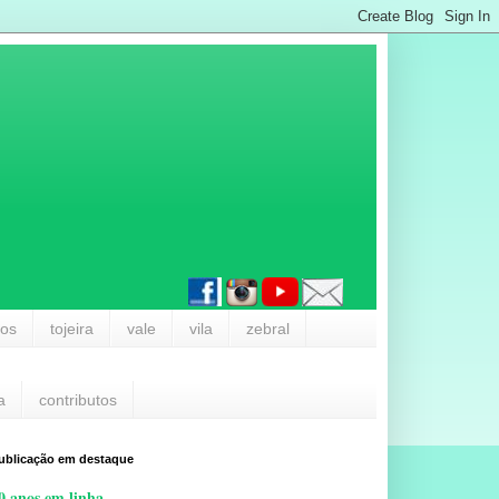
los
tojeira
vale
vila
zebral
a
contributos
ublicação em destaque
0 anos em linha