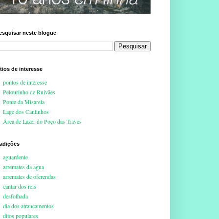
esquisar neste blogue
ítios de interesse
pontos de interesse
Pelourinho de Ruivães
Ponte da Misarela
Lage dos Cantinhos
Área de Lazer do Poço das Traves
radições
aguardente
arremates da agua
arremates de oferendas
cantar dos reis
desfolhada
dia dos atrancamentos
ditos populares