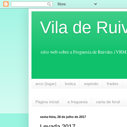
Vila de Rui
sítio web sobre a Freguesia de Ruivães (VRM
arco (lugar)
botica
espindo
frades
Página inicial
a freguesia
carta de foral
sexta-feira, 28 de julho de 2017
Levada 2017