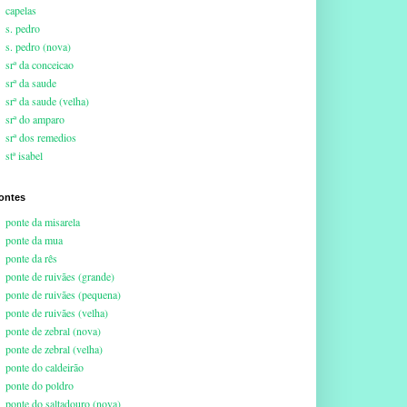
capelas
s. pedro
s. pedro (nova)
srª da conceicao
srª da saude
srª da saude (velha)
srª do amparo
srª dos remedios
stª isabel
ontes
ponte da misarela
ponte da mua
ponte da rês
ponte de ruivães (grande)
ponte de ruivães (pequena)
ponte de ruivães (velha)
ponte de zebral (nova)
ponte de zebral (velha)
ponte do caldeirão
ponte do poldro
ponte do saltadouro (nova)