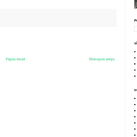
P
s
Página inicial
Mensagem antiga
t