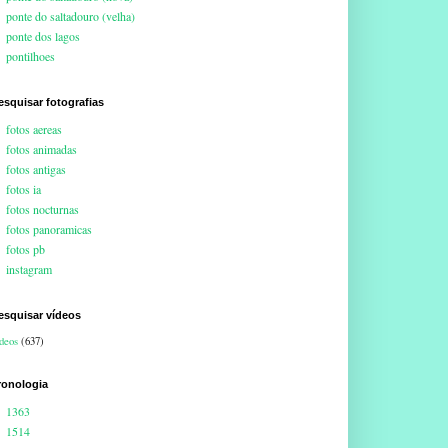
ponte do saltadouro (velha)
ponte dos lagos
pontilhoes
esquisar fotografias
fotos aereas
fotos animadas
fotos antigas
fotos ia
fotos nocturnas
fotos panoramicas
fotos pb
instagram
esquisar vídeos
deos
(637)
ronologia
1363
1514