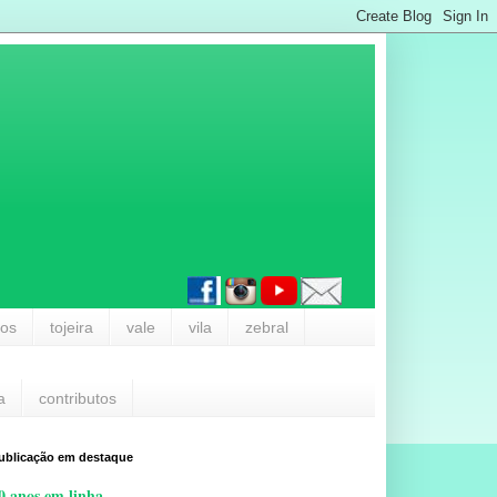
los
tojeira
vale
vila
zebral
a
contributos
ublicação em destaque
0 anos em linha