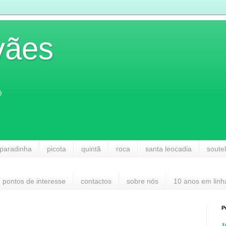
vães
)
paradinha
picota
quintã
roca
santa leocadia
soute
pontos de interesse
contactos
sobre nós
10 anos em linh
P
1