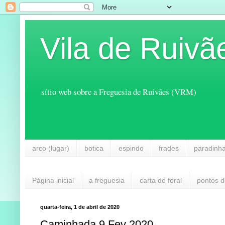
Vila de Ruivã
sítio web sobre a Freguesia de Ruivães (VRM)
arco (lugar)
botica
espindo
frades
paradinh
Página inicial
a freguesia
carta de foral
pontos d
quarta-feira, 1 de abril de 2020
Caminhada 9 Fev 2020