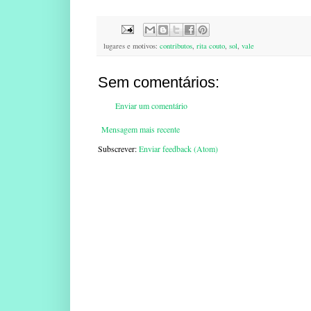
lugares e motivos:
contributos
,
rita couto
,
sol
,
vale
Sem comentários:
Enviar um comentário
Mensagem mais recente
Subscrever:
Enviar feedback (Atom)