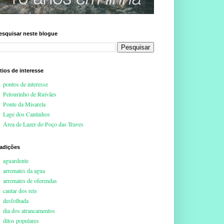
esquisar neste blogue
ítios de interesse
pontos de interesse
Pelourinho de Ruivães
Ponte da Misarela
Lage dos Cantinhos
Área de Lazer do Poço das Traves
radições
aguardente
arremates da agua
arremates de oferendas
cantar dos reis
desfolhada
dia dos atrancamentos
ditos populares