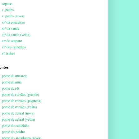
capelas
s. pedro
s. pedro (nova)
srª da conceicao
srª da saude
srª da saude (velha)
srª do amparo
srª dos remedios
stª isabel
ontes
ponte da misarela
ponte da mua
ponte da rês
ponte de ruivães (grande)
ponte de ruivães (pequena)
ponte de ruivães (velha)
ponte de zebral (nova)
ponte de zebral (velha)
ponte do caldeirão
ponte do poldro
ponte do saltadouro (nova)