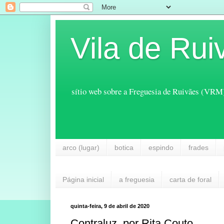
Vila de Rui
sítio web sobre a Freguesia de Ruivães (VRM
arco (lugar)
botica
espindo
frades
Página inicial
a freguesia
carta de foral
quinta-feira, 9 de abril de 2020
Contraluz, por Rita Couto