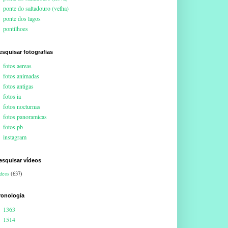
ponte do saltadouro (velha)
ponte dos lagos
pontilhoes
esquisar fotografias
fotos aereas
fotos animadas
fotos antigas
fotos ia
fotos nocturnas
fotos panoramicas
fotos pb
instagram
esquisar vídeos
deos
(637)
ronologia
1363
1514