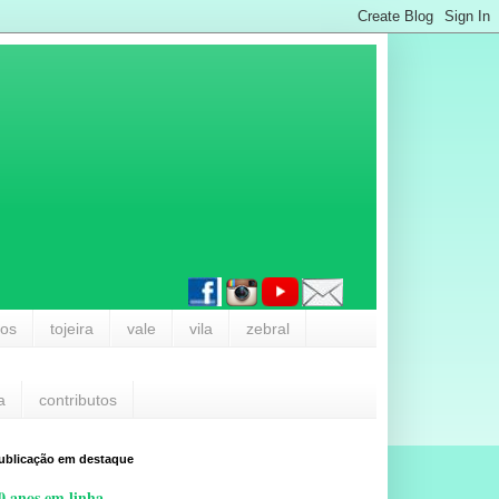
los
tojeira
vale
vila
zebral
a
contributos
ublicação em destaque
0 anos em linha