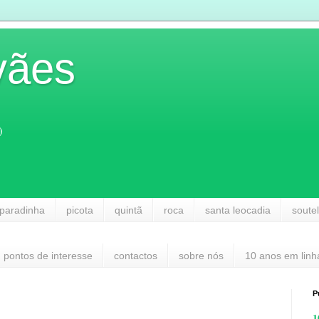
vães
)
paradinha
picota
quintã
roca
santa leocadia
soute
pontos de interesse
contactos
sobre nós
10 anos em linh
P
1