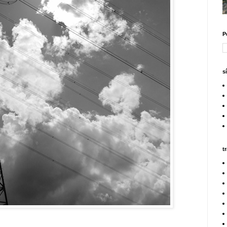
P
s
t