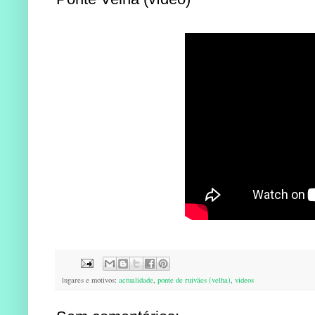
lugares e motivos:
actualidade
,
ponte de ruivães (velha)
,
videos