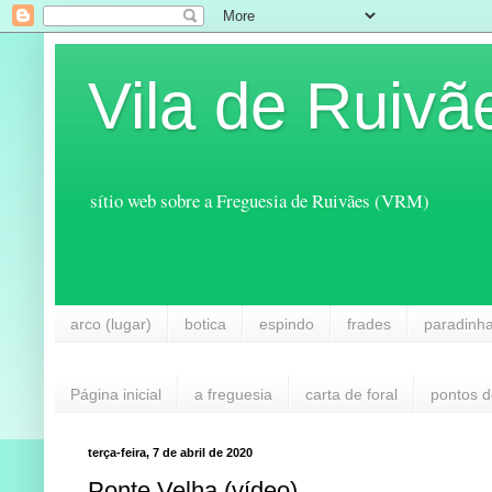
Vila de Ruivã
sítio web sobre a Freguesia de Ruivães (VRM)
arco (lugar)
botica
espindo
frades
paradinh
Página inicial
a freguesia
carta de foral
pontos d
terça-feira, 7 de abril de 2020
Ponte Velha (vídeo)