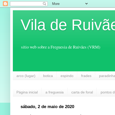
Vila de Ruivã
sítio web sobre a Freguesia de Ruivães (VRM)
arco (lugar)
botica
espindo
frades
paradinh
Página inicial
a freguesia
carta de foral
pontos d
sábado, 2 de maio de 2020