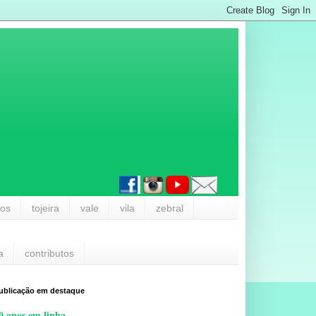
los
tojeira
vale
vila
zebral
a
contributos
ublicação em destaque
0 anos em linha