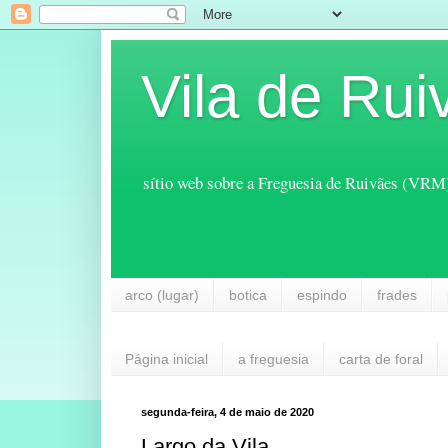
Vila de Rui
sítio web sobre a Freguesia de Ruivães (VRM
arco (lugar)
botica
espindo
frades
Página inicial
a freguesia
carta de foral
segunda-feira, 4 de maio de 2020
Largo da Vila