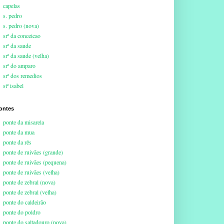
capelas
s. pedro
s. pedro (nova)
srª da conceicao
srª da saude
srª da saude (velha)
srª do amparo
srª dos remedios
stª isabel
ontes
ponte da misarela
ponte da mua
ponte da rês
ponte de ruivães (grande)
ponte de ruivães (pequena)
ponte de ruivães (velha)
ponte de zebral (nova)
ponte de zebral (velha)
ponte do caldeirão
ponte do poldro
ponte do saltadouro (nova)