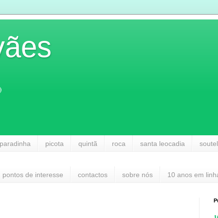
vães
)
paradinha
picota
quintã
roca
santa leocadia
soute
pontos de interesse
contactos
sobre nós
10 anos em linh
P
1