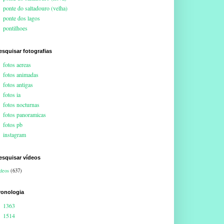
ponte do saltadouro (velha)
ponte dos lagos
pontilhoes
esquisar fotografias
fotos aereas
fotos animadas
fotos antigas
fotos ia
fotos nocturnas
fotos panoramicas
fotos pb
instagram
esquisar vídeos
deos
(637)
ronologia
1363
1514