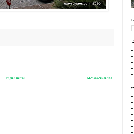
P
s
Página inicial
Mensagem antiga
t