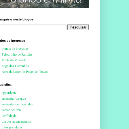
esquisar neste blogue
ítios de interesse
pontos de interesse
Pelourinho de Ruivães
Ponte da Misarela
Lage dos Cantinhos
Área de Lazer do Poço das Traves
radições
aguardente
arremates da agua
arremates de oferendas
cantar dos reis
desfolhada
dia dos atrancamentos
ditos populares