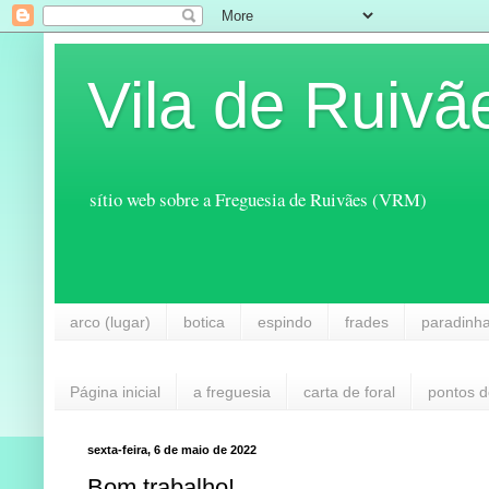
Vila de Ruivã
sítio web sobre a Freguesia de Ruivães (VRM)
arco (lugar)
botica
espindo
frades
paradinh
Página inicial
a freguesia
carta de foral
pontos d
sexta-feira, 6 de maio de 2022
Bom trabalho!