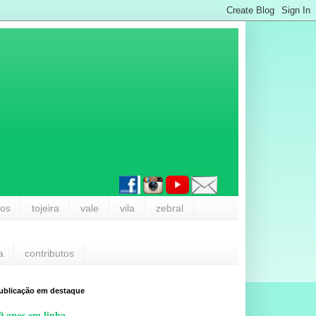
los
tojeira
vale
vila
zebral
a
contributos
ublicação em destaque
0 anos em linha