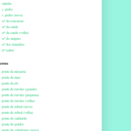
capelas
s. pedro
s. pedro (nova)
srª da conceicao
srª da saude
srª da saude (velha)
srª do amparo
srª dos remedios
stª isabel
ontes
ponte da misarela
ponte da mua
ponte da rês
ponte de ruivães (grande)
ponte de ruivães (pequena)
ponte de ruivães (velha)
ponte de zebral (nova)
ponte de zebral (velha)
ponte do caldeirão
ponte do poldro
ponte do saltadouro (nova)