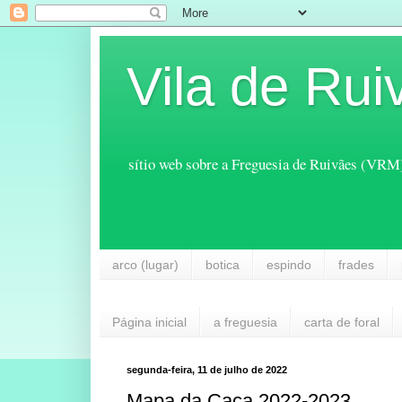
Vila de Rui
sítio web sobre a Freguesia de Ruivães (VRM
arco (lugar)
botica
espindo
frades
Página inicial
a freguesia
carta de foral
segunda-feira, 11 de julho de 2022
Mapa da Caça 2022-2023