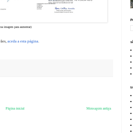
P
r na imagem para aumentar)
vães,
aceda a esta página
.
s
t
Página inicial
Mensagem antiga