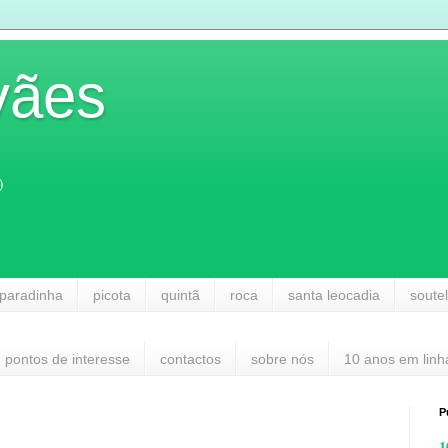
vães
)
paradinha
picota
quintã
roca
santa leocadia
soute
pontos de interesse
contactos
sobre nós
10 anos em linh
P
1