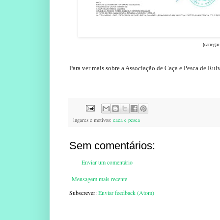
(carrega
Para ver mais sobre a Associação de Caça e Pesca de Rui
lugares e motivos:
caca e pesca
Sem comentários:
Enviar um comentário
Mensagem mais recente
Subscrever:
Enviar feedback (Atom)