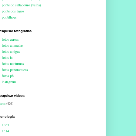
ponte do saltadouro (velha)
ponte dos lagos
pontilhoes
esquisar fotografias
fotos aereas
fotos animadas
fotos antigas
fotos ia
fotos nocturnas
fotos panoramicas
fotos pb
instagram
esquisar vídeos
deos
(636)
ronologia
1363
1514