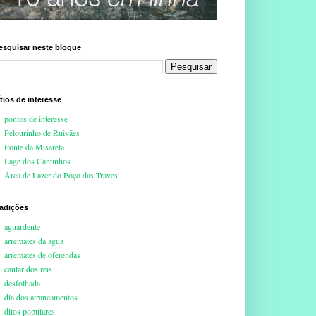
esquisar neste blogue
ítios de interesse
pontos de interesse
Pelourinho de Ruivães
Ponte da Misarela
Lage dos Cantinhos
Área de Lazer do Poço das Traves
radições
aguardente
arremates da agua
arremates de oferendas
cantar dos reis
desfolhada
dia dos atrancamentos
ditos populares