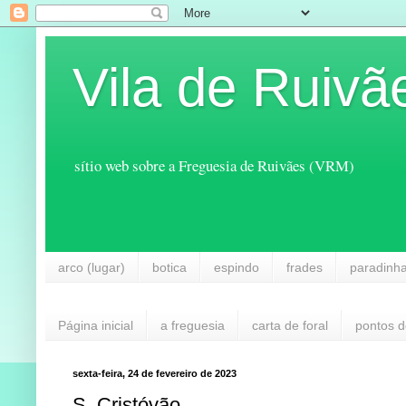
Vila de Ruivã
sítio web sobre a Freguesia de Ruivães (VRM)
arco (lugar)
botica
espindo
frades
paradinh
Página inicial
a freguesia
carta de foral
pontos d
sexta-feira, 24 de fevereiro de 2023
S. Cristóvão