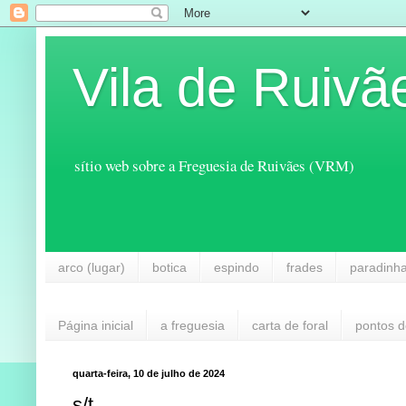
Vila de Ruivã
sítio web sobre a Freguesia de Ruivães (VRM)
arco (lugar)
botica
espindo
frades
paradinh
Página inicial
a freguesia
carta de foral
pontos d
quarta-feira, 10 de julho de 2024
s/t