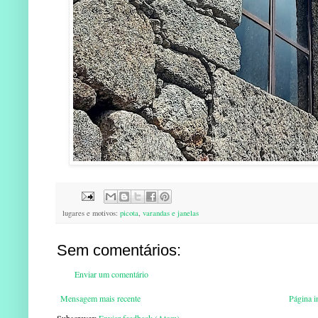
lugares e motivos:
picota
,
varandas e janelas
Sem comentários:
Enviar um comentário
Mensagem mais recente
Página in