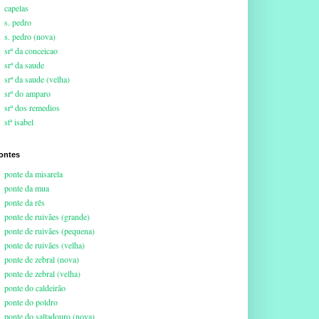
capelas
s. pedro
s. pedro (nova)
srª da conceicao
srª da saude
srª da saude (velha)
srª do amparo
srª dos remedios
stª isabel
ontes
ponte da misarela
ponte da mua
ponte da rês
ponte de ruivães (grande)
ponte de ruivães (pequena)
ponte de ruivães (velha)
ponte de zebral (nova)
ponte de zebral (velha)
ponte do caldeirão
ponte do poldro
ponte do saltadouro (nova)