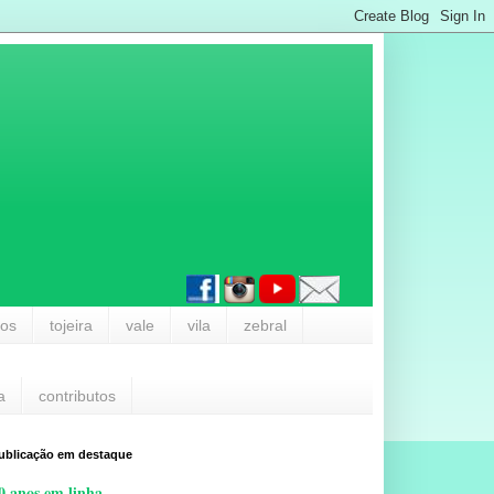
los
tojeira
vale
vila
zebral
a
contributos
ublicação em destaque
0 anos em linha