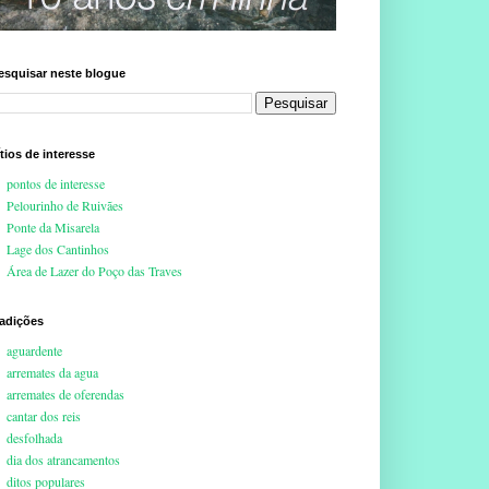
esquisar neste blogue
ítios de interesse
pontos de interesse
Pelourinho de Ruivães
Ponte da Misarela
Lage dos Cantinhos
Área de Lazer do Poço das Traves
radições
aguardente
arremates da agua
arremates de oferendas
cantar dos reis
desfolhada
dia dos atrancamentos
ditos populares