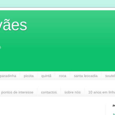
vães
)
paradinha
picota
quintã
roca
santa leocadia
soute
pontos de interesse
contactos
sobre nós
10 anos em linh
P
1