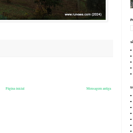
P
s
t
Página inicial
Mensagem antiga