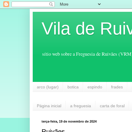
Vila de Rui
sítio web sobre a Freguesia de Ruivães (VRM
arco (lugar)
botica
espindo
frades
Página inicial
a freguesia
carta de foral
terça-feira, 19 de novembro de 2024
Ruivães