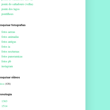
ponte do saltadouro (velha)
ponte dos lagos
pontilhoes
esquisar fotografias
fotos aereas
fotos animadas
fotos antigas
fotos ia
fotos nocturnas
fotos panoramicas
fotos pb
instagram
esquisar vídeos
deos
(636)
ronologia
1363
1514