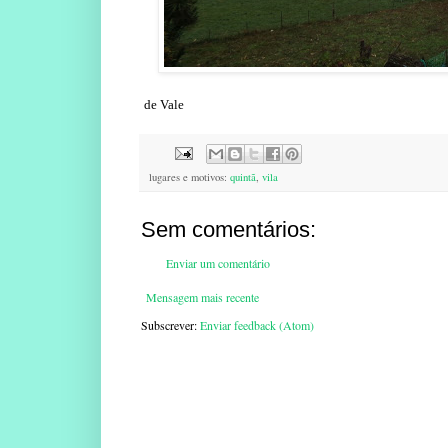
de Vale
lugares e motivos:
quintã
,
vila
Sem comentários:
Enviar um comentário
Mensagem mais recente
Subscrever:
Enviar feedback (Atom)