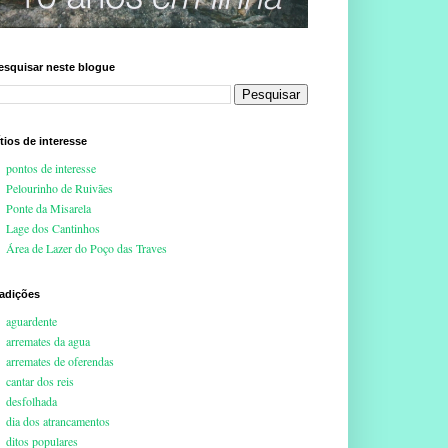
esquisar neste blogue
ítios de interesse
pontos de interesse
Pelourinho de Ruivães
Ponte da Misarela
Lage dos Cantinhos
Área de Lazer do Poço das Traves
radições
aguardente
arremates da agua
arremates de oferendas
cantar dos reis
desfolhada
dia dos atrancamentos
ditos populares