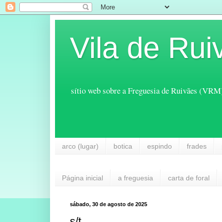
Vila de Rui
sítio web sobre a Freguesia de Ruivães (VRM
arco (lugar)
botica
espindo
frades
Página inicial
a freguesia
carta de foral
sábado, 30 de agosto de 2025
s/t