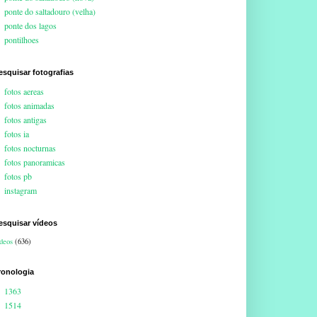
ponte do saltadouro (velha)
ponte dos lagos
pontilhoes
esquisar fotografias
fotos aereas
fotos animadas
fotos antigas
fotos ia
fotos nocturnas
fotos panoramicas
fotos pb
instagram
esquisar vídeos
deos
(636)
ronologia
1363
1514