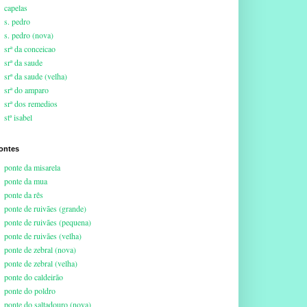
capelas
s. pedro
s. pedro (nova)
srª da conceicao
srª da saude
srª da saude (velha)
srª do amparo
srª dos remedios
stª isabel
ontes
ponte da misarela
ponte da mua
ponte da rês
ponte de ruivães (grande)
ponte de ruivães (pequena)
ponte de ruivães (velha)
ponte de zebral (nova)
ponte de zebral (velha)
ponte do caldeirão
ponte do poldro
ponte do saltadouro (nova)