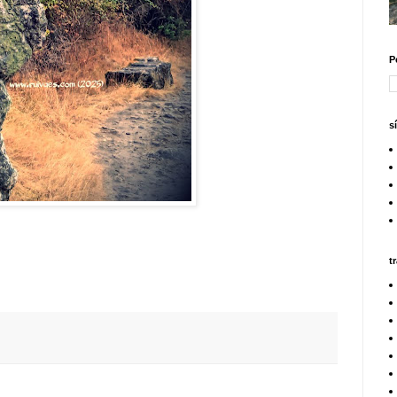
P
s
t