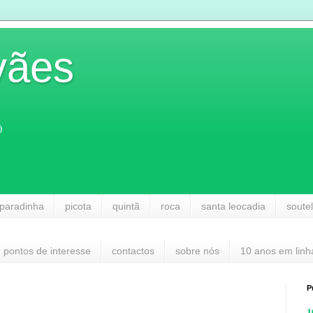
vães
)
paradinha
picota
quintã
roca
santa leocadia
soute
pontos de interesse
contactos
sobre nós
10 anos em linh
P
1