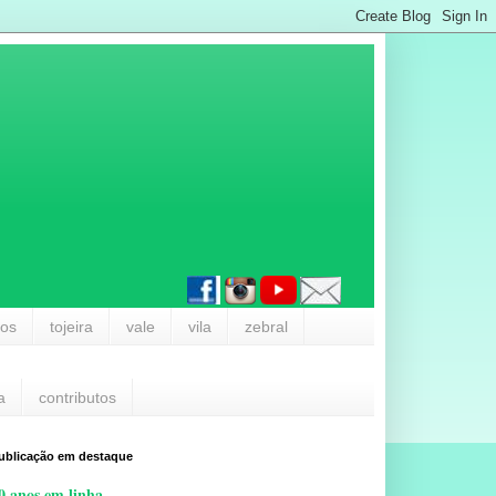
los
tojeira
vale
vila
zebral
a
contributos
ublicação em destaque
0 anos em linha