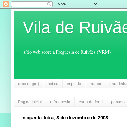
Vila de Ruivã
sítio web sobre a Freguesia de Ruivães (VRM)
arco (lugar)
botica
espindo
frades
paradinh
Página inicial
a freguesia
carta de foral
pontos d
segunda-feira, 8 de dezembro de 2008