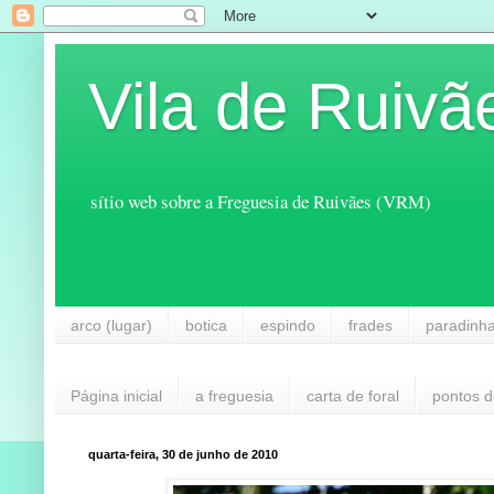
Vila de Ruivã
sítio web sobre a Freguesia de Ruivães (VRM)
arco (lugar)
botica
espindo
frades
paradinh
Página inicial
a freguesia
carta de foral
pontos d
quarta-feira, 30 de junho de 2010