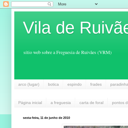
Vila de Ruivã
sítio web sobre a Freguesia de Ruivães (VRM)
arco (lugar)
botica
espindo
frades
paradinh
Página inicial
a freguesia
carta de foral
pontos d
sexta-feira, 11 de junho de 2010