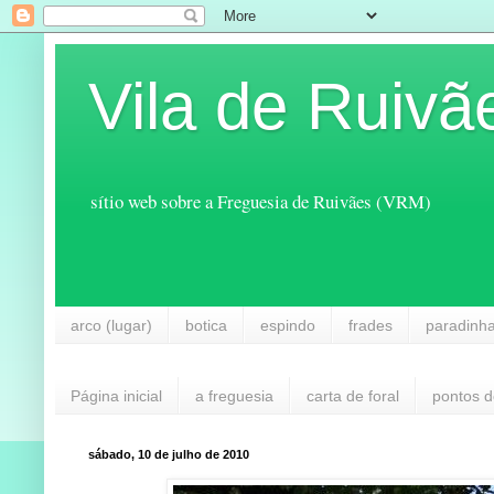
Vila de Ruivã
sítio web sobre a Freguesia de Ruivães (VRM)
arco (lugar)
botica
espindo
frades
paradinh
Página inicial
a freguesia
carta de foral
pontos d
sábado, 10 de julho de 2010