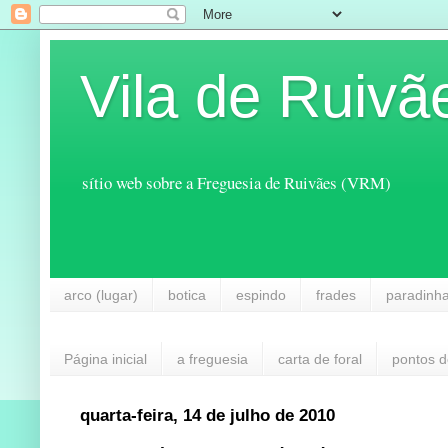
Vila de Ruivã
sítio web sobre a Freguesia de Ruivães (VRM)
arco (lugar)
botica
espindo
frades
paradinh
Página inicial
a freguesia
carta de foral
pontos d
quarta-feira, 14 de julho de 2010