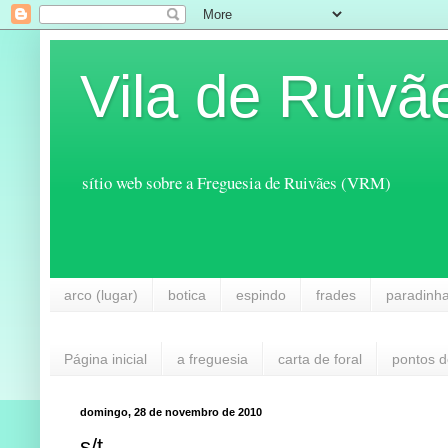
Vila de Ruivã
sítio web sobre a Freguesia de Ruivães (VRM)
arco (lugar)
botica
espindo
frades
paradinh
Página inicial
a freguesia
carta de foral
pontos d
domingo, 28 de novembro de 2010
s/t