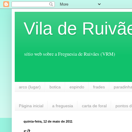
Vila de Ruivã
sítio web sobre a Freguesia de Ruivães (VRM)
arco (lugar)
botica
espindo
frades
paradinh
Página inicial
a freguesia
carta de foral
pontos d
quinta-feira, 12 de maio de 2011
s/t