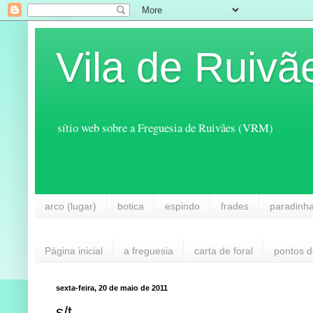
Vila de Ruivã
sítio web sobre a Freguesia de Ruivães (VRM)
arco (lugar)
botica
espindo
frades
paradinh
Página inicial
a freguesia
carta de foral
pontos d
sexta-feira, 20 de maio de 2011
s/t