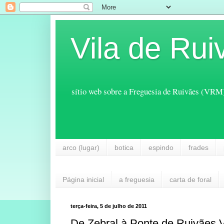
Vila de Rui
sítio web sobre a Freguesia de Ruivães (VRM
arco (lugar)
botica
espindo
frades
Página inicial
a freguesia
carta de foral
terça-feira, 5 de julho de 2011
De Zebral à Ponte de Ruivães 