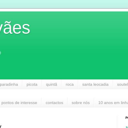
vães
)
paradinha
picota
quintã
roca
santa leocadia
soute
pontos de interesse
contactos
sobre nós
10 anos em linh
P
V
1