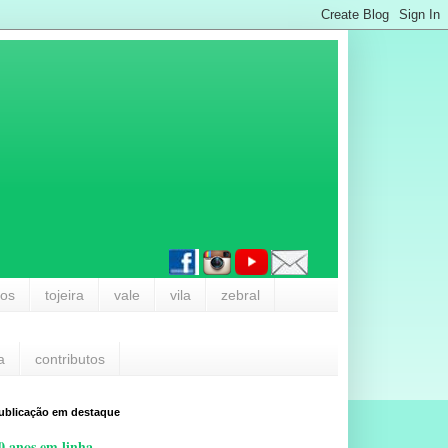
los
tojeira
vale
vila
zebral
a
contributos
ublicação em destaque
0 anos em linha