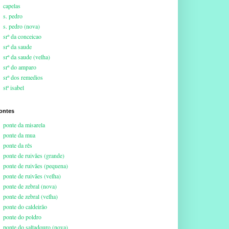
capelas
s. pedro
s. pedro (nova)
srª da conceicao
srª da saude
srª da saude (velha)
srª do amparo
srª dos remedios
stª isabel
ontes
ponte da misarela
ponte da mua
ponte da rês
ponte de ruivães (grande)
ponte de ruivães (pequena)
ponte de ruivães (velha)
ponte de zebral (nova)
ponte de zebral (velha)
ponte do caldeirão
ponte do poldro
ponte do saltadouro (nova)