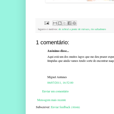
lugares e motivos:
de zebral a ponte de ruivaes
,
rio saltadouro
1 comentário:
Anónimo disse...
Aqui está um dos muitos lagos que me deu prazer exper
límpidas que ainda vamos tendo sorte de encontrar naq
Miguel Antunes
06/07/2011, 16:52:00
Enviar um comentário
Mensagem mais recente
Subscrever:
Enviar feedback (Atom)