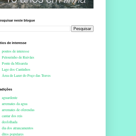
esquisar neste blogue
ítios de interesse
pontos de interesse
Pelourinho de Ruivães
Ponte da Misarela
Lage dos Cantinhos
Área de Lazer do Poço das Traves
radições
aguardente
arremates da agua
arremates de oferendas
cantar dos reis
desfolhada
dia dos atrancamentos
ditos populares