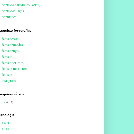
ponte do saltadouro (velha)
ponte dos lagos
pontilhoes
esquisar fotografias
fotos aereas
fotos animadas
fotos antigas
fotos ia
fotos nocturnas
fotos panoramicas
fotos pb
instagram
esquisar vídeos
deos
(637)
ronologia
1363
1514