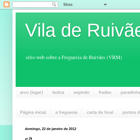
Vila de Ruivã
sítio web sobre a Freguesia de Ruivães (VRM)
arco (lugar)
botica
espindo
frades
paradinh
Página inicial
a freguesia
carta de foral
pontos d
domingo, 22 de janeiro de 2012
s/t