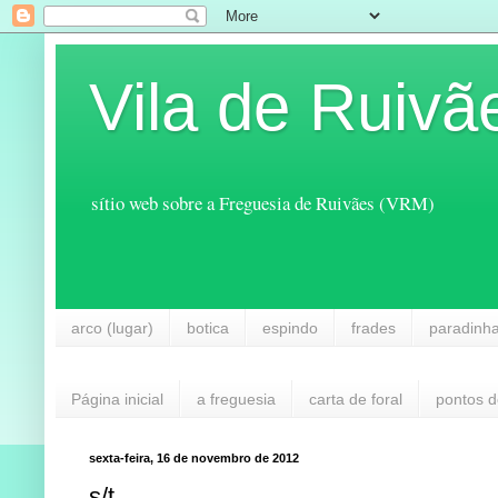
Vila de Ruivã
sítio web sobre a Freguesia de Ruivães (VRM)
arco (lugar)
botica
espindo
frades
paradinh
Página inicial
a freguesia
carta de foral
pontos d
sexta-feira, 16 de novembro de 2012
s/t