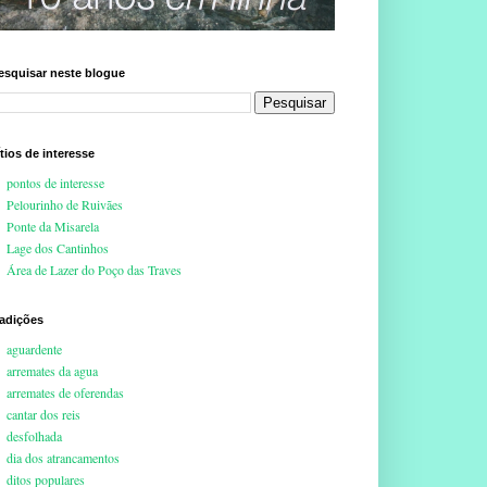
esquisar neste blogue
ítios de interesse
pontos de interesse
Pelourinho de Ruivães
Ponte da Misarela
Lage dos Cantinhos
Área de Lazer do Poço das Traves
radições
aguardente
arremates da agua
arremates de oferendas
cantar dos reis
desfolhada
dia dos atrancamentos
ditos populares