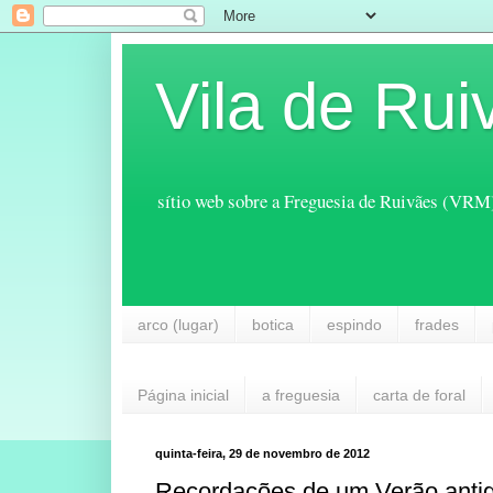
Vila de Rui
sítio web sobre a Freguesia de Ruivães (VRM
arco (lugar)
botica
espindo
frades
Página inicial
a freguesia
carta de foral
quinta-feira, 29 de novembro de 2012
Recordações de um Verão anti