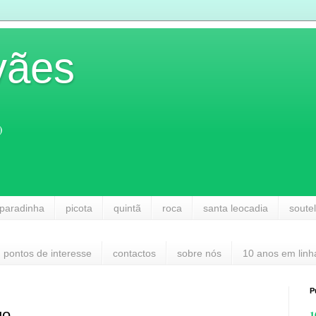
vães
)
paradinha
picota
quintã
roca
santa leocadia
soute
pontos de interesse
contactos
sobre nós
10 anos em linh
P
go
1