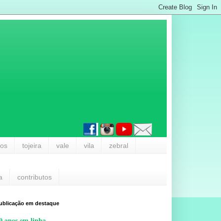
los
tojeira
vale
vila
zebral
a
contributos
ublicação em destaque
0 anos em linha