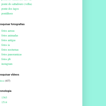
ponte do saltadouro (velha)
ponte dos lagos
pontilhoes
esquisar fotografias
fotos aereas
fotos animadas
fotos antigas
fotos ia
fotos nocturnas
fotos panoramicas
fotos pb
instagram
esquisar vídeos
deos
(637)
ronologia
1363
1514