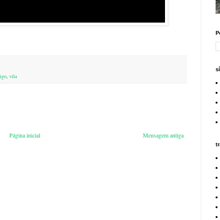
P
s
igo
,
vila
Página inicial
Mensagem antiga
t