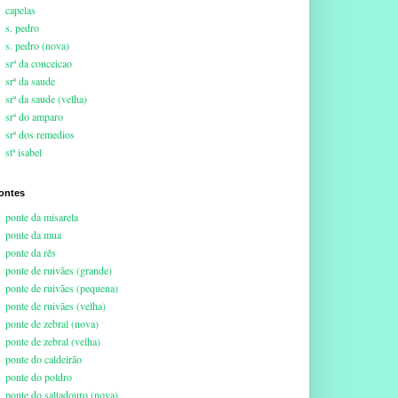
capelas
s. pedro
s. pedro (nova)
srª da conceicao
srª da saude
srª da saude (velha)
srª do amparo
srª dos remedios
stª isabel
ontes
ponte da misarela
ponte da mua
ponte da rês
ponte de ruivães (grande)
ponte de ruivães (pequena)
ponte de ruivães (velha)
ponte de zebral (nova)
ponte de zebral (velha)
ponte do caldeirão
ponte do poldro
ponte do saltadouro (nova)