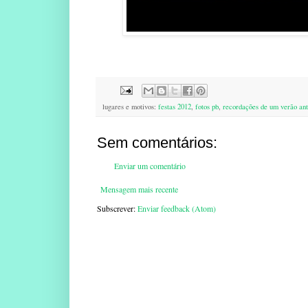
lugares e motivos:
festas 2012
,
fotos pb
,
recordações de um verão ant
Sem comentários:
Enviar um comentário
Mensagem mais recente
Subscrever:
Enviar feedback (Atom)